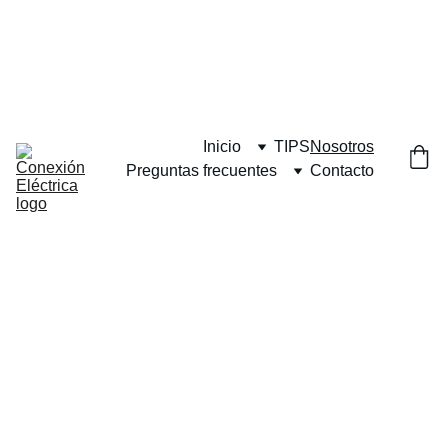
DESCUENTOS EXCLUSIVOS EN MOVILIDAD ELÉCTRICA. TU-YO 
ES UNA PÁGINA QUE CONTIENE ENLACES DEL PROGRAMA DE 
AMAZON AFILIADOS, ESTO SIGNIFICA QUE POR TU COMPRA 
RECIBIMOS UNA PEQUEÑA COMISIÓN SIN QUE ESO AUMENTE 
EL PRECIO QUE PAGAS POR TUS PRODUCTOS.
Inicio
TIPS
Nosotros
Preguntas frecuentes
Contacto